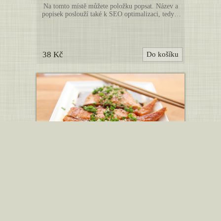
Na tomto místě můžete položku popsat. Název a
popisek poslouží také k SEO optimalizaci, tedy k
lepší indexaci vyhledávači. Níže můžete nahrát
další obrázky k této položce. (Toto je pouze
ukázka webové šablony, uvedené zboží není určeno
k prodeji. Položky nahraďte vlastními produkty.)
38 Kč
Do košíku
Tuňák
Na tomto místě můžete položku popsat. Název a
popisek poslouží také k SEO optimalizaci, tedy k
lepší indexaci vyhledávači. Níže můžete nahrát
další obrázky k této položce. (Toto je pouze