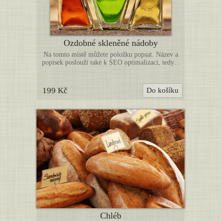
Ozdobné skleněné nádoby
Na tomto místě můžete položku popsat. Název a
popisek poslouží také k SEO optimalizaci, tedy k
lepší indexaci vyhledávači. Níže můžete nahrát
další obrázky k této položce. (Toto je pouze
ukázka webové šablony, uvedené zboží není určeno
199 Kč
Do košíku
k prodeji. Položky nahraďte vlastními produkty.)
Chléb