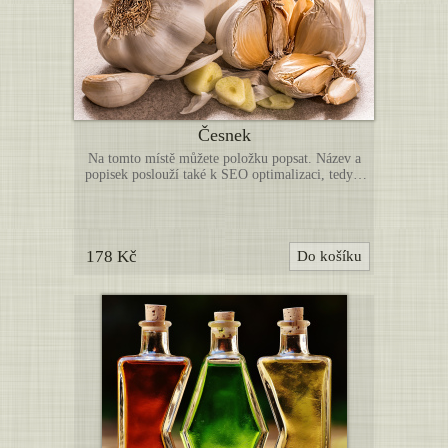
Česnek
Na tomto místě můžete položku popsat. Název a
popisek poslouží také k SEO optimalizaci, tedy k
lepší indexaci vyhledávači. Níže můžete nahrát
další obrázky k této položce. (Toto je pouze
ukázka webové šablony, uvedené zboží není určeno
k prodeji. Položky nahraďte vlastními produkty.)
178 Kč
Do košíku