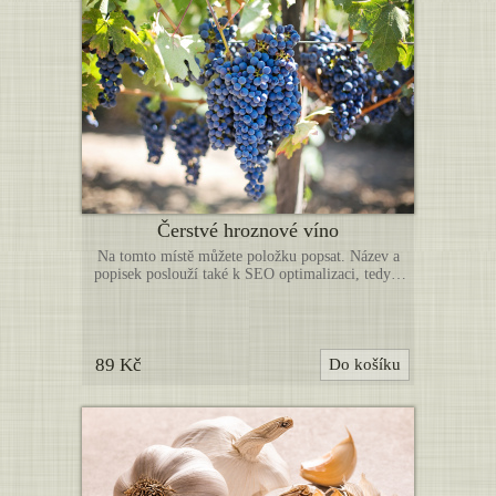
Čerstvé hroznové víno
Na tomto místě můžete položku popsat. Název a
popisek poslouží také k SEO optimalizaci, tedy k
lepší indexaci vyhledávači. Níže můžete nahrát
další obrázky k této položce. (Toto je pouze
ukázka webové šablony, uvedené zboží není určeno
k prodeji. Položky nahraďte vlastními produkty.)
89 Kč
Do košíku