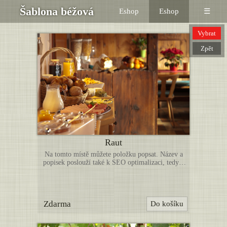
Šablona béžová
Eshop
Eshop
☰
Vybrat
Zpět
Raut
Na tomto místě můžete položku popsat. Název a
popisek poslouží také k SEO optimalizaci, tedy k
lepší indexaci vyhledávači. Níže můžete nahrát
další obrázky k této položce. (Toto je pouze
ukázka webové šablony, uvedené zboží není určeno
k prodeji. Položky nahraďte vlastními produkty.)
Zdarma
Do košíku